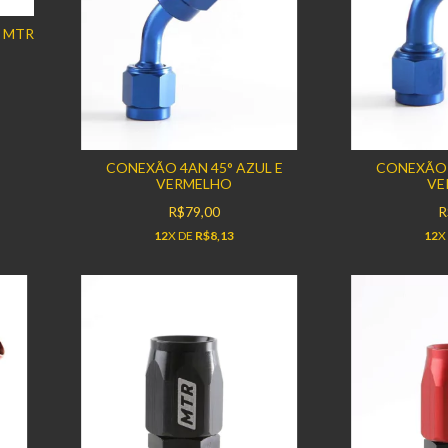
O MTR
CONEXÃO 4AN 45° AZUL E
CONEXÃO 
VERMELHO
VE
R$79,00
R
12
X DE
R$8,13
12
X