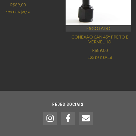
R$89,00
12
X DE
R$9,16
ESGOTADO
CONEXÃO 6AN 45° PRETO E
VERMELHO
R$89,00
12
X DE
R$9,16
REDES SOCIAIS