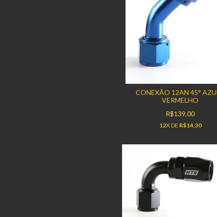
CONEXÃO 12AN 45° AZU
VERMELHO
R$139,00
12
X DE
R$14,30