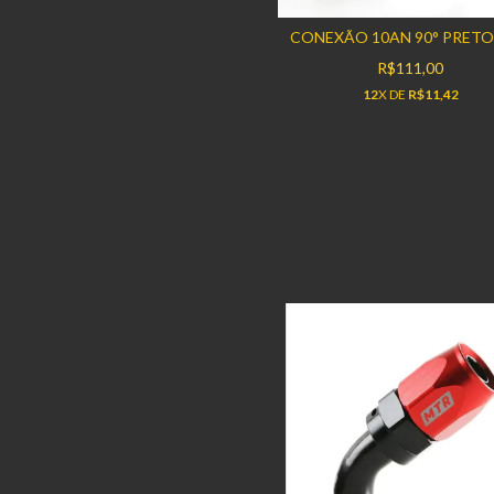
CONEXÃO 10AN 90° PRET
R$111,00
12
X DE
R$11,42