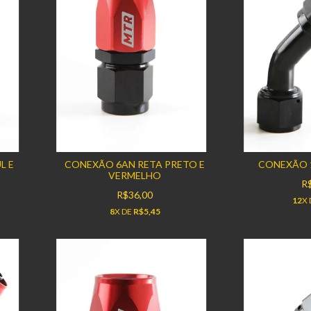
L E
CONEXÃO 6AN RETA PRETO E
CONEXÃO 1
VERMELHO
R
R$36,00
12
X
8
X DE
R$5,45