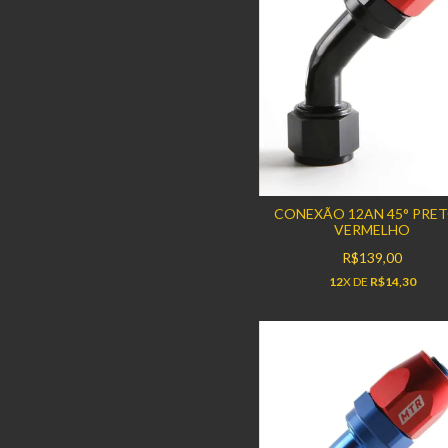
CONEXÃO 12AN 45° PRET
VERMELHO
R$139,00
12
X DE
R$14,30