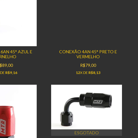
6AN 45° AZUL E
CONEXÃO 4AN 45° PRETO E
RNELHO
VERMELHO
$89,00
R$79,00
 DE
R$9,16
12
X DE
R$8,13
ESGOTADO