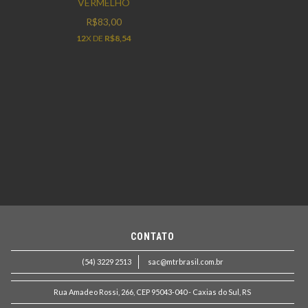
VERMELHO
R$83,00
12
X DE
R$8,54
CONTATO
(54) 3229 2513
sac@mtrbrasil.com.br
Rua Amadeo Rossi, 266, CEP 95043-040 - Caxias do Sul, RS