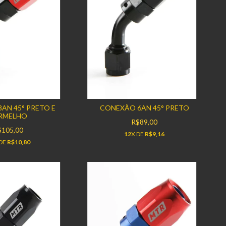
AN 45° PRETO E
CONEXÃO 6AN 45° PRETO
RMELHO
R$89,00
$105,00
12
X DE
R$9,16
 DE
R$10,80