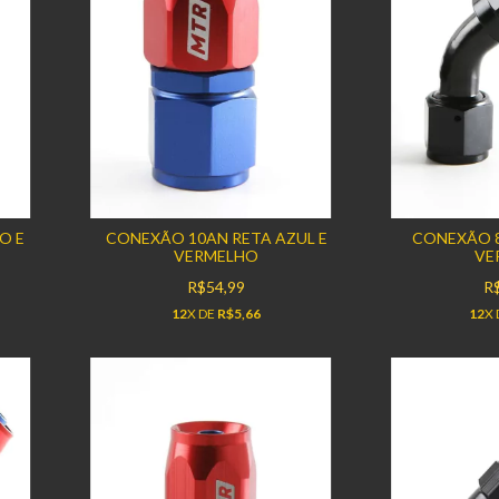
O E
CONEXÃO 10AN RETA AZUL E
CONEXÃO 8
VERMELHO
VE
R$54,99
R
12
X DE
R$5,66
12
X