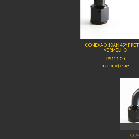
CONEXÃO 10AN 45° PRET
VERMELHO
R$111,00
12
X DE
R$11,42
CON