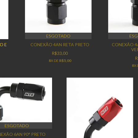
ESGOTADO
ES
O E
CONEXÃO 4AN RETA PRETO
CONEXÃO 4A
VE
R$33,00
R
8
X DE
R$5,00
8
X
ESGOTADO
EXÃO 6AN 90° PRETO