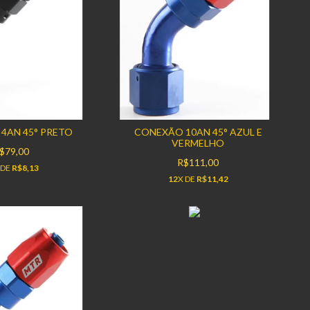
4AN 45° PRETO
CONEXÃO 10AN 45° AZUL E
VERMELHO
$79,00
R$111,00
 DE
R$8,13
12
X DE
R$11,42