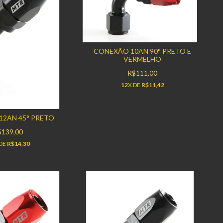
CONEXÃO 10AN 90° PRETO E
VERMELHO
R$111,00
12
X DE
R$11,42
2AN 45° PRETO
$139,00
 DE
R$14,30