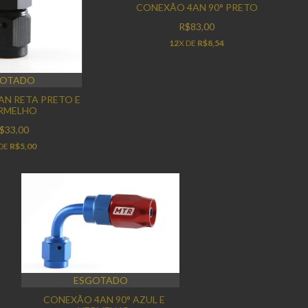
CONEXÃO 4AN 90° PRETO
R$83,00
12
X DE
R$8,54
GOTADO
N RETA PRETO E
RMELHO
$33,00
 DE
R$5,00
ESGOTADO
CONEXÃO 4AN 90° AZUL E