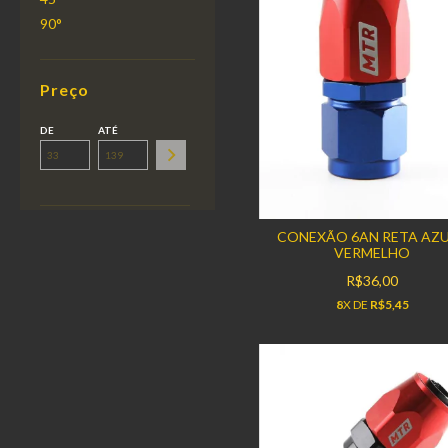
90°
Preço
DE
ATÉ
CONEXÃO 6AN RETA AZU
VERMELHO
R$36,00
8
X DE
R$5,45