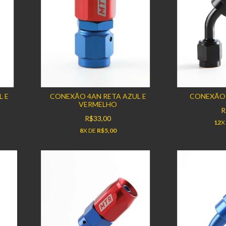
L E
CONEXÃO 4AN RETA AZUL E
CONEXÃO 
VERMELHO
R
R$33,00
12
X
8
X DE
R$5,00