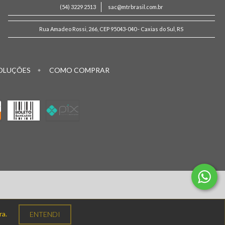
(54) 3229 2513
sac@mtrbrasil.com.br
Rua Amadeo Rossi, 266, CEP 95043-040 - Caxias do Sul, RS
OLUÇÕES
COMO COMPRAR
ra.
ENTENDI