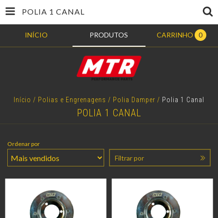
POLIA 1 CANAL
INÍCIO
PRODUTOS
CARRINHO
0
Início
/
Polias e Engrenagens
/
Polia Damper
/
Polia 1 Canal
POLIA 1 CANAL
Ordenar por
Filtrar por