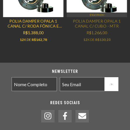
ESGOTADO
POLIA DAMPER OPALA 1
POLIA DAMPER OPALA 1
CANAL C/ RODA FÔNICA E
CANAL C/ CUBO - MTR
CUBO - MTR
R$1.388,00
R$1.266,00
12
X DE
R$142,78
12
X DE
R$130,23
NEWSLETTER
REDES SOCIAIS